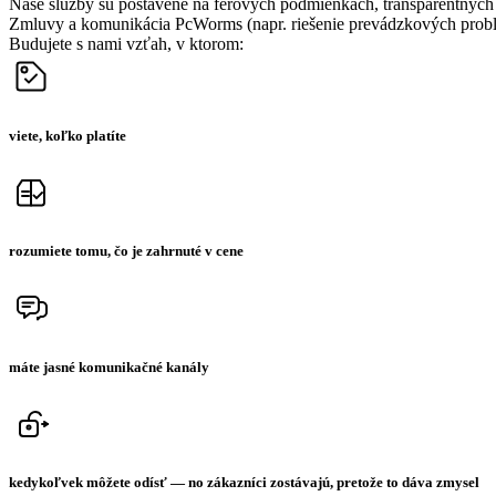
Naše služby sú postavené na férových podmienkach, transparentných c
Zmluvy a komunikácia PcWorms (napr. riešenie prevádzkových problé
Budujete s nami vzťah, v ktorom:
viete, koľko platíte
rozumiete tomu, čo je zahrnuté v cene
máte jasné komunikačné kanály
kedykoľvek môžete odísť — no zákazníci zostávajú, pretože to dáva zmysel