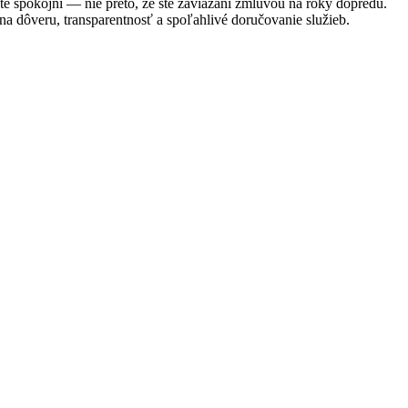
te spokojní — nie preto, že ste zaviazaní zmluvou na roky dopredu.
 dôveru, transparentnosť a spoľahlivé doručovanie služieb.