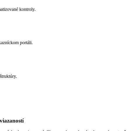
matizované kontroly.
kazníckom portáli.
štruktúry.
viazaností