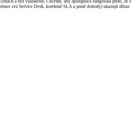
enách a bez viazaností. Chceme, aby spolupráca fungovala preto, že s
mov cez Service Desk, korektné SLA a jasné dohody) ukazujú dôraz na