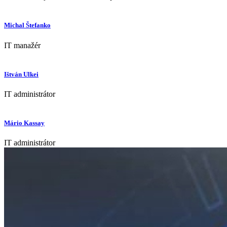
Michal Štefanko
IT manažér
Ištván Ulkei
IT administrátor
Mário Kassay
IT administrátor