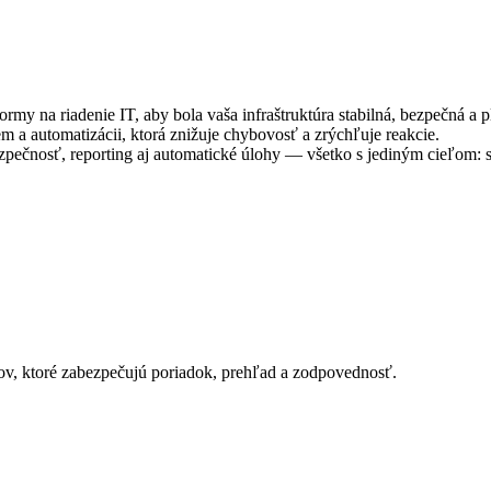
my na riadenie IT, aby bola vaša infraštruktúra stabilná, bezpečná a p
m a automatizácii, ktorá znižuje chybovosť a zrýchľuje reakcie.
zpečnosť, reporting aj automatické úlohy — všetko s jediným cieľom: s
, ktoré zabezpečujú poriadok, prehľad a zodpovednosť.